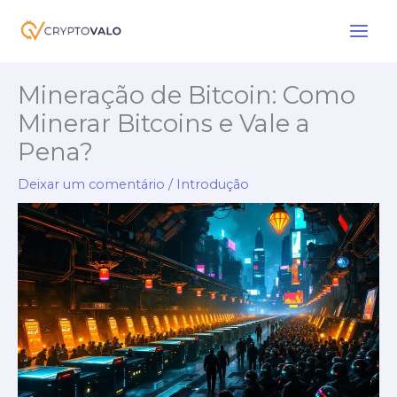
Saltar
para
o
conteúdo
Mineração de Bitcoin: Como
Minerar Bitcoins e Vale a
Pena?
Deixar um comentário
/
Introdução