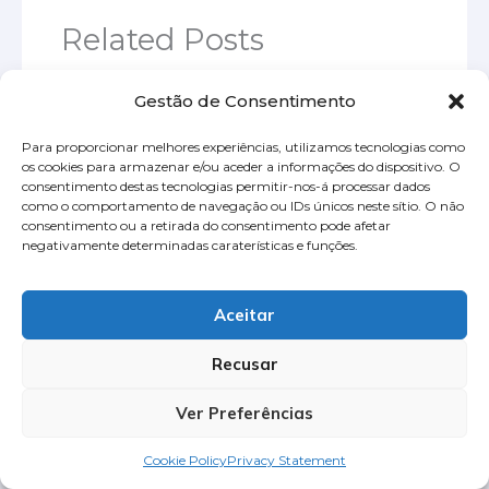
Related Posts
Gestão de Consentimento
Para proporcionar melhores experiências, utilizamos tecnologias como
os cookies para armazenar e/ou aceder a informações do dispositivo. O
consentimento destas tecnologias permitir-nos-á processar dados
como o comportamento de navegação ou IDs únicos neste sítio. O não
consentimento ou a retirada do consentimento pode afetar
negativamente determinadas caraterísticas e funções.
Aceitar
O que é o Bitcoin? Entenda, compre
e use hoje mesmo
Recusar
Deixar um comentário
/
Introdução
/ By
Sal
Ver Preferências
Cookie Policy
Privacy Statement