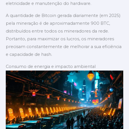
eletricidade e manutenção do hardware.
A quantidade de Bitcoin gerada diariamente (em 2025)
pela mineração é de aproximadamente 900 BTC,
distribuídos entre todos os mineradores da rede.
Portanto, para maximizar os lucros, os mineradores
precisam constantemente de melhorar a sua eficiência
e capacidade de hash.
Consumo de energia e impacto ambiental